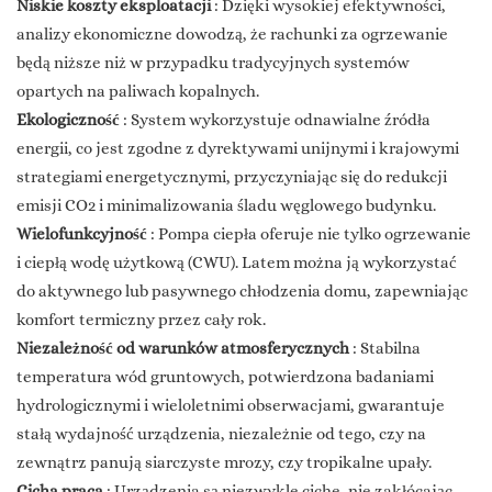
Niskie koszty eksploatacji
: Dzięki wysokiej efektywności,
analizy ekonomiczne dowodzą, że rachunki za ogrzewanie
będą niższe niż w przypadku tradycyjnych systemów
opartych na paliwach kopalnych.
Ekologiczność
: System wykorzystuje odnawialne źródła
energii, co jest zgodne z dyrektywami unijnymi i krajowymi
strategiami energetycznymi, przyczyniając się do redukcji
emisji CO2 i minimalizowania śladu węglowego budynku.
Wielofunkcyjność
: Pompa ciepła oferuje nie tylko ogrzewanie
i ciepłą wodę użytkową (CWU). Latem można ją wykorzystać
do aktywnego lub pasywnego chłodzenia domu, zapewniając
komfort termiczny przez cały rok.
Niezależność od warunków atmosferycznych
: Stabilna
temperatura wód gruntowych, potwierdzona badaniami
hydrologicznymi i wieloletnimi obserwacjami, gwarantuje
stałą wydajność urządzenia, niezależnie od tego, czy na
zewnątrz panują siarczyste mrozy, czy tropikalne upały.
Cicha praca
: Urządzenia są niezwykle ciche, nie zakłócając