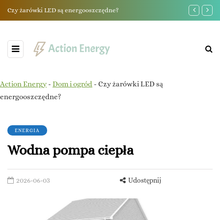
Czy żarówki LED są energooszczędne?
Powietrzna 
Action Energy
-
Dom i ogród
-
Czy żarówki LED są
energooszczędne?
ENERGIA
Wodna pompa ciepła
2026-06-03
Udostępnij