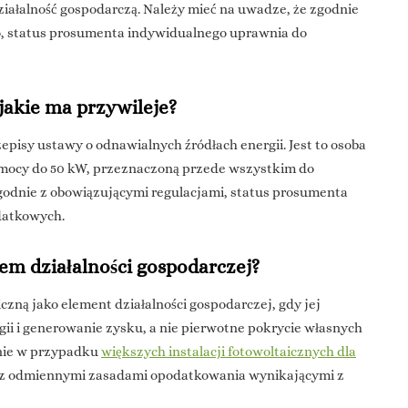
ałalność gospodarczą. Należy mieć na uwadze, że zgodnie
, status prosumenta indywidualnego uprawnia do
jakie ma przywileje?
episy ustawy o odnawialnych źródłach energii. Jest to osoba
 o mocy do 50 kW, przeznaczoną przede wszystkim do
odnie z obowiązującymi regulacjami, status prosumenta
datkowych.
tem działalności gospodarczej?
czną jako element działalności gospodarczej, gdy jej
ii i generowanie zysku, a nie pierwotne pokrycie własnych
wnie w przypadku
większych instalacji fotowoltaicznych dla
ię z odmiennymi zasadami opodatkowania wynikającymi z