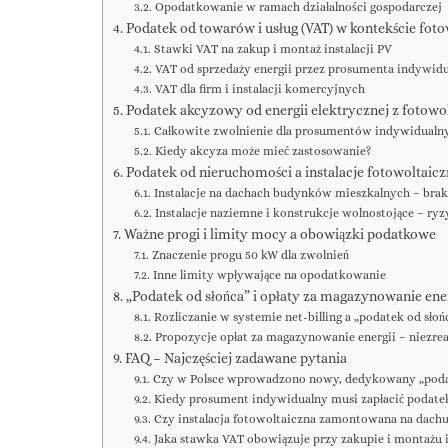
Opodatkowanie w ramach działalności gospodarczej
Podatek od towarów i usług (VAT) w kontekście foto
Stawki VAT na zakup i montaż instalacji PV
VAT od sprzedaży energii przez prosumenta indywid
VAT dla firm i instalacji komercyjnych
Podatek akcyzowy od energii elektrycznej z fotowol
Całkowite zwolnienie dla prosumentów indywidualn
Kiedy akcyza może mieć zastosowanie?
Podatek od nieruchomości a instalacje fotowoltaicz
Instalacje na dachach budynków mieszkalnych – br
Instalacje naziemne i konstrukcje wolnostojące – r
Ważne progi i limity mocy a obowiązki podatkowe
Znaczenie progu 50 kW dla zwolnień
Inne limity wpływające na opodatkowanie
„Podatek od słońca” i opłaty za magazynowanie energ
Rozliczanie w systemie net-billing a „podatek od słoń
Propozycje opłat za magazynowanie energii – niezre
FAQ – Najczęściej zadawane pytania
Czy w Polsce wprowadzono nowy, dedykowany „podat
Kiedy prosument indywidualny musi zapłacić podate
Czy instalacja fotowoltaiczna zamontowana na dach
Jaka stawka VAT obowiązuje przy zakupie i montażu i