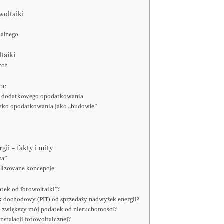
woltaiki
ualnego
taiki
ych
ne
ak dodatkowego opodatkowania
yzyko opodatkowania jako „budowle”
ii – fakty i mity
ca”
alizowane koncepcje
ek od fotowoltaiki”?
k dochodowy (PIT) od sprzedaży nadwyżek energii?
u zwiększy mój podatek od nieruchomości?
nstalacji fotowoltaicznej?