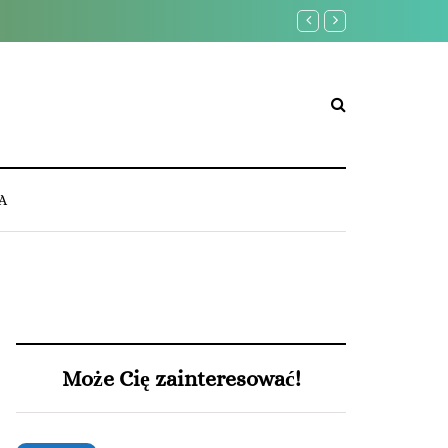
Czy żarówki LED są energo
A
Może Cię zainteresować!