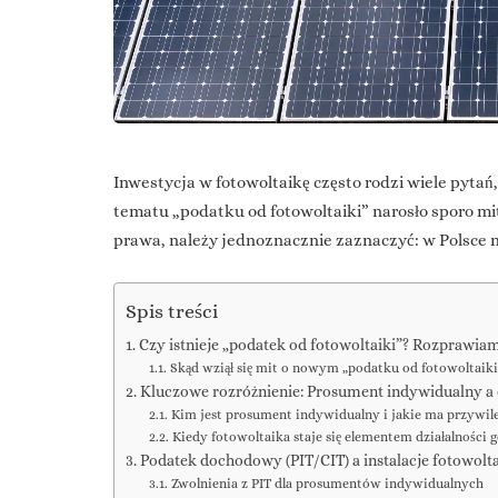
Inwestycja w fotowoltaikę często rodzi wiele pyta
tematu „podatku od fotowoltaiki” narosło sporo m
prawa, należy jednoznacznie zaznaczyć: w Polsce n
Spis treści
Czy istnieje „podatek od fotowoltaiki”? Rozprawia
Skąd wziął się mit o nowym „podatku od fotowoltaiki
Kluczowe rozróżnienie: Prosument indywidualny a 
Kim jest prosument indywidualny i jakie ma przywile
Kiedy fotowoltaika staje się elementem działalności 
Podatek dochodowy (PIT/CIT) a instalacje fotowolt
Zwolnienia z PIT dla prosumentów indywidualnych