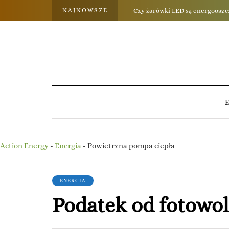
NAJNOWSZE
Powietrzna pompa ciepła
Action Energy
-
Energia
-
Powietrzna pompa ciepła
ENERGIA
Podatek od fotowol