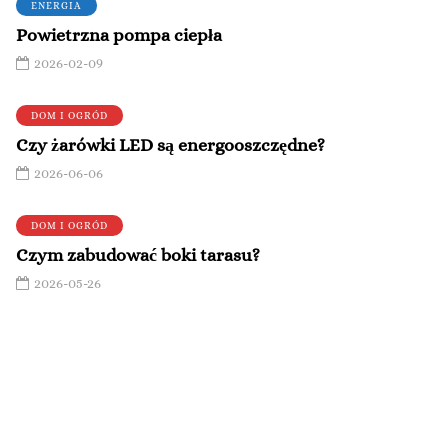
ENERGIA
Powietrzna pompa ciepła
2026-02-09
DOM I OGRÓD
Czy żarówki LED są energooszczędne?
2026-06-06
DOM I OGRÓD
Czym zabudować boki tarasu?
2026-05-26