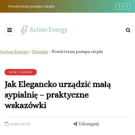
Powietrzna pompa ciepła
Czy żarówki
Action Energy
-
Energia
-
Powietrzna pompa ciepła
DOM I OGRÓD
Jak Elegancko urządzić małą
sypialnię – praktyczne
wskazówki
2026-03-13
Udostępnij